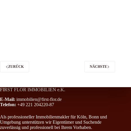
VERMIETET !!! Exklusive Neubauwohnung mit Einbauküche, Garten 
VERKAUFT !!! Für Naturliebhaber- Freistehendes Haus auf 11.220 m
VERKAUFT !!! Freundliche Souterrain Wohnung in 7 Parteienhaus
VERKAUFT !!! Gepflegte Dreizimmer Wohnung mit Balkon in 7 Part
VERKAUFT !!! Exklusive Gartenwohnung in KFW55 Haus mit Einbau
VERMIETET !!! All Inclusive Paket in Rheinnähe mit Einbauküche, Log
ZURÜCK
NÄCHSTE
FIRST FLOR IMMOBILIEN e.K.
E-Mail:
immobilien@first-flor.de
Telefon:
+49 221 204220-87
Als professioneller Immobilienmakler für Köln, Bonn und
Umgebung unterstützen wir Eigentümer und Suchende
zuverlässig und professionell bei Ihrem Vorhaben.