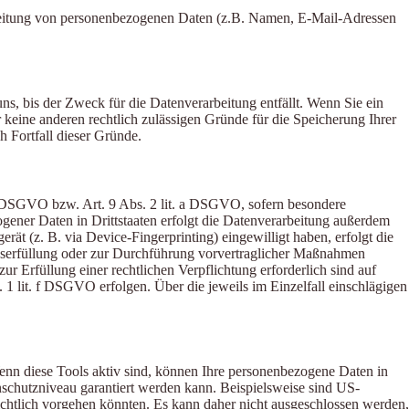
rarbeitung von personenbezogenen Daten (z.B. Namen, E-Mail-Adressen
s, bis der Zweck für die Datenverarbeitung entfällt. Wenn Sie ein
keine anderen rechtlich zulässigen Gründe für die Speicherung Ihrer
h Fortfall dieser Gründe.
 a DSGVO bzw. Art. 9 Abs. 2 lit. a DSGVO, sofern besondere
ener Daten in Drittstaaten erfolgt die Datenverarbeitung außerdem
ät (z. B. via Device-Fingerprinting) eingewilligt haben, erfolgt die
agserfüllung oder zur Durchführung vorvertraglicher Maßnahmen
ur Erfüllung einer rechtlichen Verpflichtung erforderlich sind auf
 1 lit. f DSGVO erfolgen. Über die jeweils im Einzelfall einschlägigen
enn diese Tools aktiv sind, können Ihre personenbezogene Daten in
enschutzniveau garantiert werden kann. Beispielsweise sind US-
chtlich vorgehen könnten. Es kann daher nicht ausgeschlossen werden,