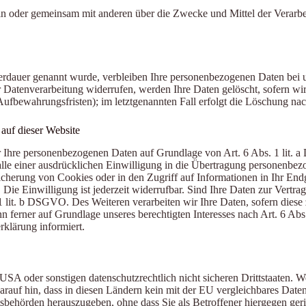
e allein oder gemeinsam mit anderen über die Zwecke und Mittel der Ve
erdauer genannt wurde, verbleiben Ihre personenbezogenen Daten bei un
Datenverarbeitung widerrufen, werden Ihre Daten gelöscht, sofern wir 
ufbewahrungsfristen); im letztgenannten Fall erfolgt die Löschung nac
auf dieser Website
wir Ihre personenbezogenen Daten auf Grundlage von Art. 6 Abs. 1 lit.
e einer ausdrücklichen Einwilligung in die Übertragung personenbezog
herung von Cookies oder in den Zugriff auf Informationen in Ihr Endger
ie Einwilligung ist jederzeit widerrufbar. Sind Ihre Daten zur Vertr
1 lit. b DSGVO. Des Weiteren verarbeiten wir Ihre Daten, sofern diese z
ferner auf Grundlage unseres berechtigten Interesses nach Art. 6 Abs.
klärung informiert.
A oder sonstigen datenschutzrechtlich nicht sicheren Drittstaaten. W
 darauf hin, dass in diesen Ländern kein mit der EU vergleichbares Dat
behörden herauszugeben, ohne dass Sie als Betroffener hiergegen geri