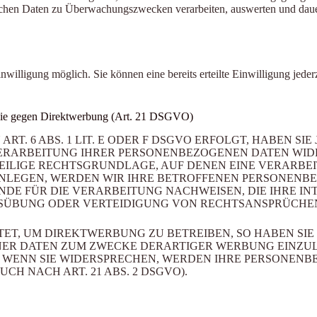
chen Daten zu Überwachungszwecken verarbeiten, auswerten und dauerh
nwilligung möglich. Sie können eine bereits erteilte Einwilligung jede
owie gegen Direktwerbung (Art. 21 DSGVO)
 6 ABS. 1 LIT. E ODER F DSGVO ERFOLGT, HABEN SIE 
ERARBEITUNG IHRER PERSONENBEZOGENEN DATEN WIDER
WEILIGE RECHTSGRUNDLAGE, AUF DENEN EINE VERARBE
LEGEN, WERDEN WIR IHRE BETROFFENEN PERSONENBEZ
E FÜR DIE VERARBEITUNG NACHWEISEN, DIE IHRE INT
ÜBUNG ODER VERTEIDIGUNG VON RECHTSANSPRÜCHEN (W
T, UM DIREKTWERBUNG ZU BETREIBEN, SO HABEN SIE 
R DATEN ZUM ZWECKE DERARTIGER WERBUNG EINZULEGE
. WENN SIE WIDERSPRECHEN, WERDEN IHRE PERSONEN
 NACH ART. 21 ABS. 2 DSGVO).