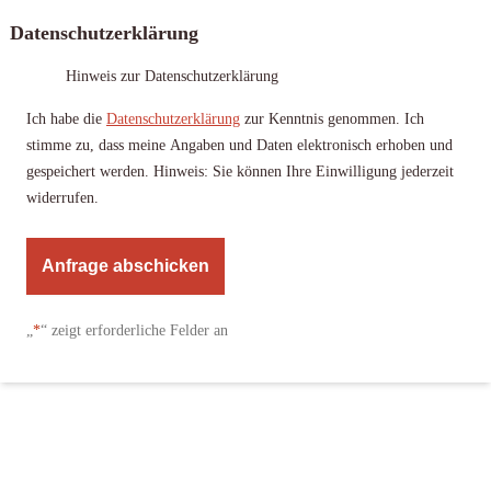
Datenschutzerklärung
Hinweis zur Datenschutzerklärung
Ich habe die
Datenschutzerklärung
zur Kenntnis genommen. Ich
stimme zu, dass meine Angaben und Daten elektronisch erhoben und
gespeichert werden. Hinweis: Sie können Ihre Einwilligung jederzeit
widerrufen.
A
l
„
*
“ zeigt erforderliche Felder an
t
e
r
n
a
t
i
v