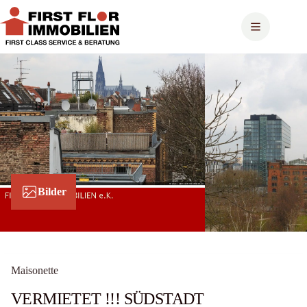
Zum
Inhalt
springen
Bilder
Maisonette
VERMIETET !!! SÜDSTADT