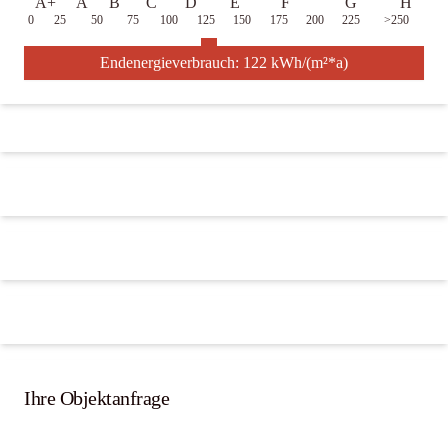
A+
A
B
C
D
E
F
G
H
0
25
50
75
100
125
150
175
200
225
>250
Endenergieverbrauch: 122 kWh/(m²*a)
Ihre Objektanfrage