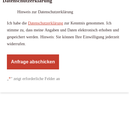
Datenschutzerklärung
Hinweis zur Datenschutzerklärung
Ich habe die
Datenschutzerklärung
zur Kenntnis genommen. Ich
stimme zu, dass meine Angaben und Daten elektronisch erhoben und
gespeichert werden. Hinweis: Sie können Ihre Einwilligung jederzeit
widerrufen.
A
l
„
*
“ zeigt erforderliche Felder an
t
e
r
n
a
t
i
v
e
: