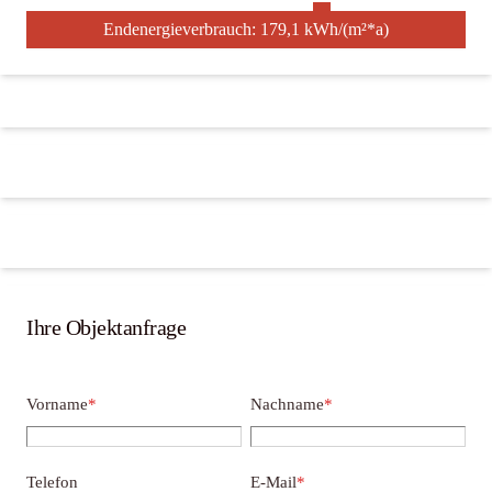
Endenergieverbrauch: 179,1 kWh/(m²*a)
Ihre Objektanfrage
Vorname
*
Nachname
*
Telefon
E-Mail
*