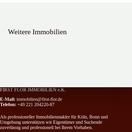
Weitere Immobilien
Sehr schöne 4 Zimmer-Wohnung mit Balkon im Kölner Süden !
Stadthaus im Dornröschenschlaf
All-Inclusive-Paket in Rheinnähe mit Einbauküche, Loggia und Stel
FIRST FLOR IMMOBILIEN e.K.
E-Mail:
immobilien@first-flor.de
Telefon:
+49 221 204220-87
Als professioneller Immobilienmakler für Köln, Bonn und
Umgebung unterstützen wir Eigentümer und Suchende
zuverlässig und professionell bei Ihrem Vorhaben.