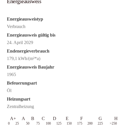
Energieausweis
Energieausweistyp
Verbrauch
Energieausweis gültig bis
24. April 2029
Endenergieverbrauch
179,1 kWh/(m²*a)
Energieausweis Baujahr
1965
Befeuerungsart
Öl
Heizungsart
Zentralheizung
A+
A
B
C
D
E
F
G
H
0
25
50
75
100
125
150
175
200
225
>250