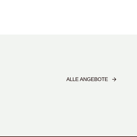
ALLE ANGEBOTE
All-Inclusive-Paket in Rheinnähe mit Einbauküche, Loggia und Stellplat