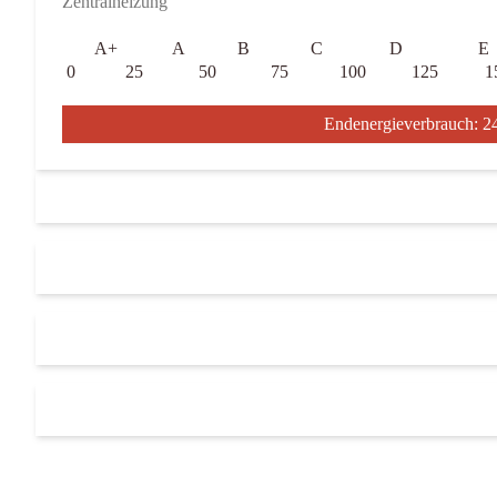
Zentralheizung
A+
A
B
C
D
E
0
25
50
75
100
125
1
Endenergieverbrauch: 2