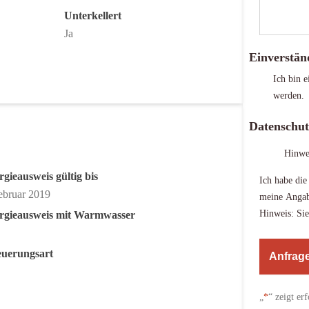
Unterkellert
Ja
Einverstän
Ich bin e
werden.
Datenschut
Hinwe
gieausweis gültig bis
Ich habe di
ebruar 2019
meine Angab
Hinweis: Sie
rgieausweis mit Warmwasser
euerungsart
A
l
„
*
“ zeigt er
t