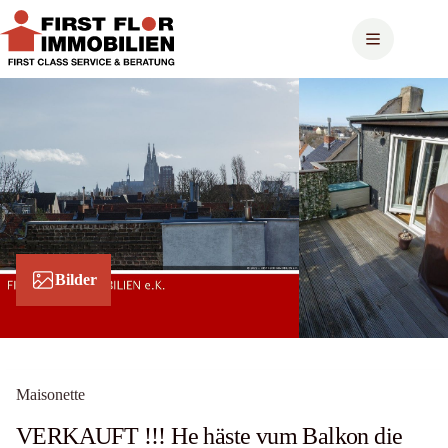
Zum
Inhalt
springen
Bilder
Maisonette
VERKAUFT !!! He häste vum Balkon die