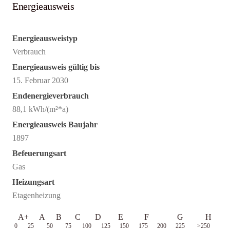
Energieausweis
Energieausweistyp
Verbrauch
Energieausweis gültig bis
15. Februar 2030
Endenergieverbrauch
88,1 kWh/(m²*a)
Energieausweis Baujahr
1897
Befeuerungsart
Gas
Heizungsart
Etagenheizung
A+
A
B
C
D
E
F
G
H
0
25
50
75
100
125
150
175
200
225
>250