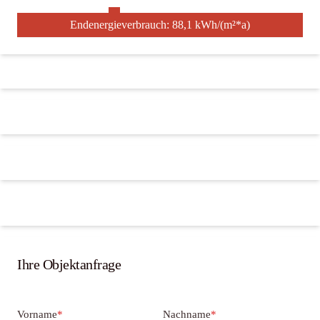
Endenergieverbrauch: 88,1 kWh/(m²*a)
Ihre Objektanfrage
Vorname
*
Nachname
*