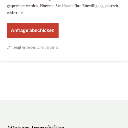
gespeichert werden. Hinweis: Sie können Ihre Einwilligung jederzeit
widerrufen.
A
l
„
*
“ zeigt erforderliche Felder an
t
e
r
n
a
t
i
v
e
:
Weitere Immobilien