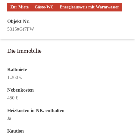
Zur Miete
Gäste-WC
Energieausweis mit Warmwasser
Objekt-Nr.
5315#Gf7FW
Die Immobilie
Kaltmiete
1.260 €
Nebenkosten
450 €
Heizkosten in NK. enthalten
Ja
Kaution