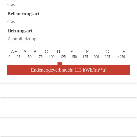
Gas
Befeuerungsart
Gas
Heizungsart
Zentralheizung
A+
A
B
C
D
E
F
G
H
0
25
50
75
100
125
150
175
200
225
>250
Endenergieverbrauch: 113 kWh/(m²*a)