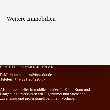
Weitere Immobilien
Sehr schöne 4 Zimmer-Wohnung mit Balkon im Kölner Süden !
Stadthaus im Dornröschenschlaf
All-Inclusive-Paket in Rheinnähe mit Einbauküche, Loggia und Stel
FIRST FLOR IMMOBILIEN e.K.
E-Mail:
immobilien@first-flor.de
Telefon:
+49 221 204220-87
Als professioneller Immobilienmakler für Köln, Bonn und
Umgebung unterstützen wir Eigentümer und Suchende
zuverlässig und professionell bei Ihrem Vorhaben.