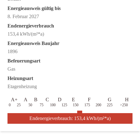
Energieausweis gültig bis
8. Februar 2027
Endenergieverbrauch
153,4 kWh/(m²*a)
Energieausweis Baujahr
1896
Befeuerungsart
Gas
Heizungsart
Etagenheizung
A+
A
B
C
D
E
F
G
H
0
25
50
75
100
125
150
175
200
225
>250
Endenergieverbrauch: 153,4 kWh/(m²*a)