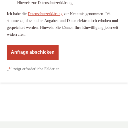
Hinweis zur Datenschutzerklärung
Ich habe die
Datenschutzerklärung
zur Kenntnis genommen. Ich
stimme zu, dass meine Angaben und Daten elektronisch erhoben und
gespeichert werden. Hinweis: Sie können Ihre Einwilligung jederzeit
widerrufen.
A
l
„
*
“ zeigt erforderliche Felder an
t
e
r
n
a
t
i
v
e
: