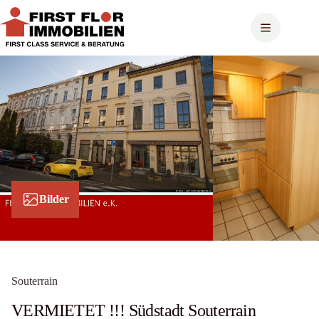
Zum
Inhalt
springen
Bilder
Souterrain
VERMIETET !!! Südstadt Souterrain