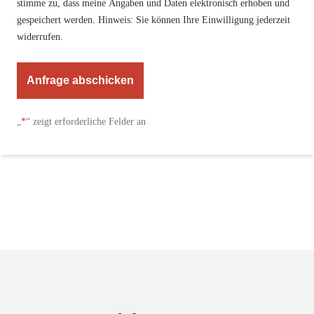
stimme zu, dass meine Angaben und Daten elektronisch erhoben und
gespeichert werden. Hinweis: Sie können Ihre Einwilligung jederzeit
widerrufen.
A
l
„
*
“ zeigt erforderliche Felder an
t
e
r
n
a
t
i
v
e
: