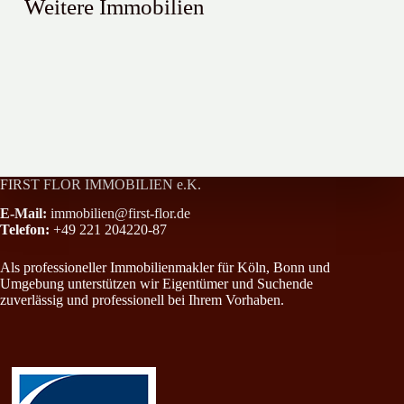
Weitere Immobilien
Sehr schöne 4 Zimmer-Wohnung mit Balkon im Kölner Süden !
Stadthaus im Dornröschenschlaf
All-Inclusive-Paket in Rheinnähe mit Einbauküche, Loggia und Stel
FIRST FLOR IMMOBILIEN e.K.
E-Mail:
immobilien@first-flor.de
Telefon:
+49 221 204220-87
Als professioneller Immobilienmakler für Köln, Bonn und
Umgebung unterstützen wir Eigentümer und Suchende
zuverlässig und professionell bei Ihrem Vorhaben.