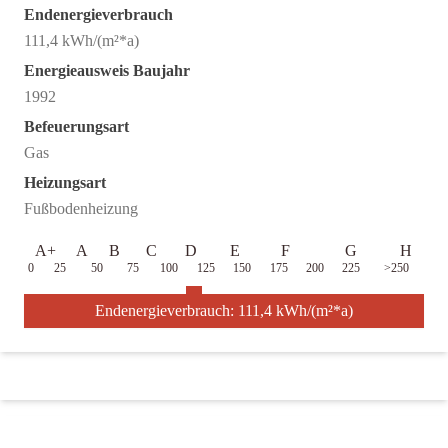
Endenergieverbrauch
111,4 kWh/(m²*a)
Energieausweis Baujahr
1992
Befeuerungsart
Gas
Heizungsart
Fußbodenheizung
A+
A
B
C
D
E
F
G
H
0
25
50
75
100
125
150
175
200
225
>250
Endenergieverbrauch: 111,4 kWh/(m²*a)