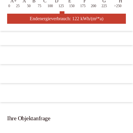
A+
A
B
C
D
E
F
G
H
0
25
50
75
100
125
150
175
200
225
>250
Endenergieverbrauch: 122 kWh/(m²*a)
Ihre Objektanfrage