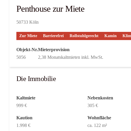
Penthouse zur Miete
50733 Köln
Zur Miete
Barrierefrei
Rollstuhlgerecht
Kamin
Klim
Objekt-Nr.
Mieterprovision
5056
2,38 Monatskaltmieten inkl. MwSt.
Die Immobilie
Kaltmiete
Nebenkosten
999 €
305 €
Kaution
Wohnfläche
1.998 €
ca. 122 m²