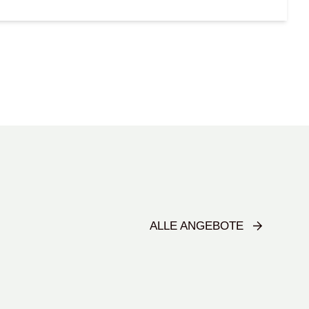
ALLE ANGEBOTE
All-Inclusive-Paket in Rheinnähe mit Einbauküche, Loggia und Stellplat