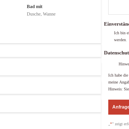
Bad mit
Dusche, Wanne
Einverstän
Ich bin e
werden.
Datenschut
Hinwe
Ich habe di
meine Angab
Hinweis: Sie
A
l
„
*
“ zeigt er
t