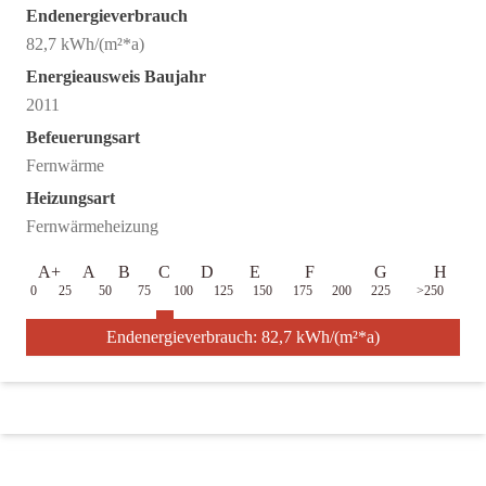
Endenergieverbrauch
82,7 kWh/(m²*a)
Energieausweis Baujahr
2011
Befeuerungsart
Fernwärme
Heizungsart
Fernwärmeheizung
A+
A
B
C
D
E
F
G
H
0
25
50
75
100
125
150
175
200
225
>250
Endenergieverbrauch: 82,7 kWh/(m²*a)