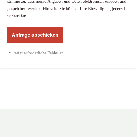
stimme zu, dass meine Angaben und Daten elektronisch erhoben und
gespeichert werden. Hinweis: Sie können Ihre Einwilligung jederzeit
widerrufen.
A
l
„
*
“ zeigt erforderliche Felder an
t
e
r
n
a
t
i
v
e
: