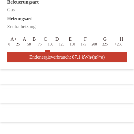
Befeuerungsart
Gas
Heizungsart
Zentralheizung
A+
A
B
C
D
E
F
G
H
0
25
50
75
100
125
150
175
200
225
>250
Endenergieverbrauch: 87,1 kWh/(m²*a)